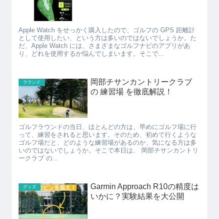
Apple Watch をせっかく購入したので、ゴルフの GPS 距離計
として使用したい、という方は多いのではないでしょうか。た
だ、Apple Watch には、さまざまなゴルフナビのアプリがあ
り、どれを使用するか悩んでしまいます。そこで...
岡部チサンカントリークラブ
ラウンド
の 練習場 を徹底解説！
ゴルフラウンドの当日、ほとんどの方は、早めにゴルフ場に行
って、練習をされると思います。そのため、初めて行くような
ゴルフ場だと、どのような練習場があるのか、気になる方は多
いのではないでしょうか。そこで本日は、 岡部チサンカントリ
ークラブ の...
Garmin Approach R10の精度は
グッズ
いかに？実験結果を大公開