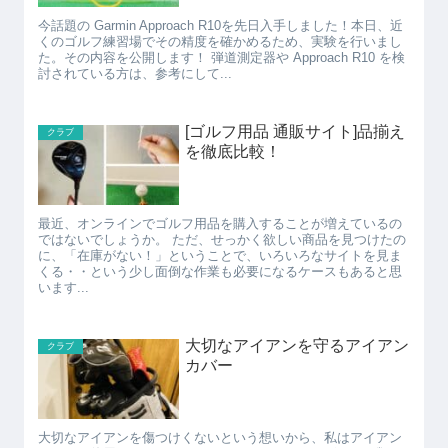
今話題の Garmin Approach R10を先日入手しました！本日、近
くのゴルフ練習場でその精度を確かめるため、実験を行いまし
た。その内容を公開します！ 弾道測定器や Approach R10 を検
討されている方は、参考にして...
[ゴルフ用品 通販サイト]品揃え
クラブ
を徹底比較！
最近、オンラインでゴルフ用品を購入することが増えているの
ではないでしょうか。 ただ、せっかく欲しい商品を見つけたの
に、「在庫がない！」ということで、いろいろなサイトを見ま
くる・・という少し面倒な作業も必要になるケースもあると思
います...
大切なアイアンを守るアイアン
クラブ
カバー
大切なアイアンを傷つけくないという想いから、私はアイアン